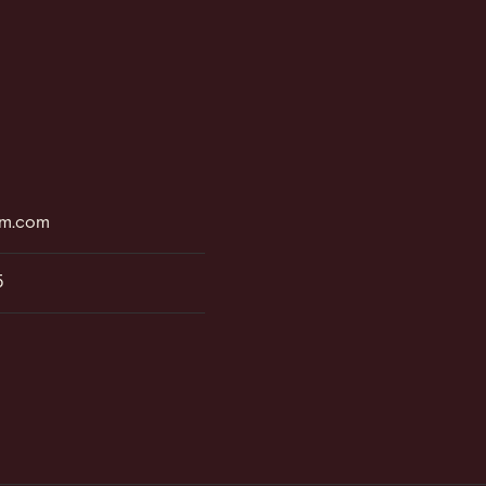
rm.com
5