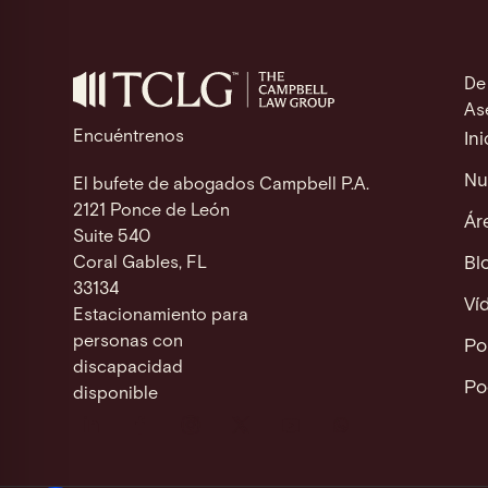
o
p
n
e
o
p
k
k
De
As
Encuéntrenos
Ini
Nu
El bufete de abogados Campbell P.A.
2121 Ponce de León
Ár
Suite 540
Coral Gables, FL
Bl
33134
Ví
Estacionamiento para
personas con
Po
discapacidad
Po
disponible