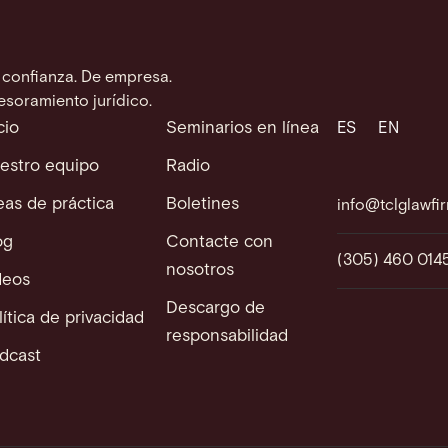
 confianza. De empresa.
esoramiento jurídico.
cio
Seminarios en línea
ES
EN
estro equipo
Radio
eas de práctica
Boletines
info@tclglawfi
og
Contacte con
(305) 460 014
nosotros
deos
Descargo de
lítica de privacidad
responsabilidad
dcast