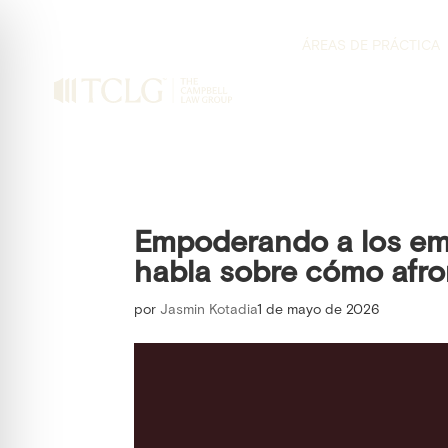
ÁREAS DE PRÁCTICA
Empoderando a los em
habla sobre cómo afron
por
Jasmin Kotadia
1 de mayo de 2026
on Impaired Mode