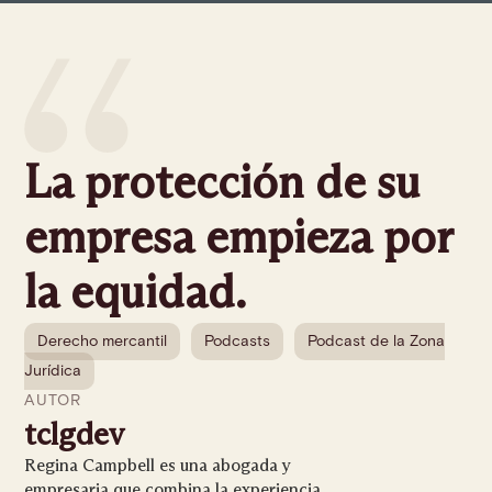
La protección de su
empresa empieza por
la equidad.
Derecho mercantil
Podcasts
Podcast de la Zona
Jurídica
AUTOR
tclgdev
Regina Campbell es una abogada y
empresaria que combina la experiencia