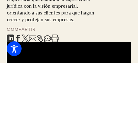
jurídica con la visión empresarial,
orientando a sus clientes para que hagan
crecer y protejan sus empresas.
COMPARTIR







La abogada principal de Campbell Law Group,
Regina Campbell, habla sobre las casas de lujo en
Miami: Cómo comprar y vender con la oradora