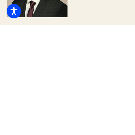
Lucilo Ramos Jr.
Abogado
Abogado inmobiliario colegiado
Correo electrónico
info@tclglawfirm.com
info@tclglawfirm.com
El Sr. Ramos nació y se crió en Miami, Florida. Es
miembro del Colegio de Abogados de Florida y tiene más
de 30 años de experiencia en la representación de
clientes en todos los aspectos de las transacciones de