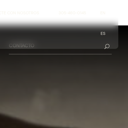
CTE CON NOSOTROS
305-460-0145
EN
ES
$
CONTACTO