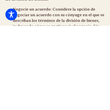
Negocie un acuerdo: Considere la opción de
negociar un acuerdo con su cónyuge en el que se
describan los términos de la división de bienes,
incluyendo cómo se gestionará el negocio. Un
acuerdo amistoso puede proporcionar un mayor
control sobre el resultado.
Compre la parte de su cónyuge: si su cónyuge
tiene derecho a una parte del negocio, puede
considerar la posibilidad de comprar su
participación. Dependiendo de su situación
financiera, esto puede hacerse mediante un pago
único o pagos estructurados.
Establezca un fideicomiso o un acuerdo de
sociedad: considere la posibilidad de establecer
un fideicomiso o un acuerdo de sociedad que
defina claramente las funciones de propiedad y
gestión. Estos acuerdos pueden ayudar a
proteger su negocio en caso de divorcio y