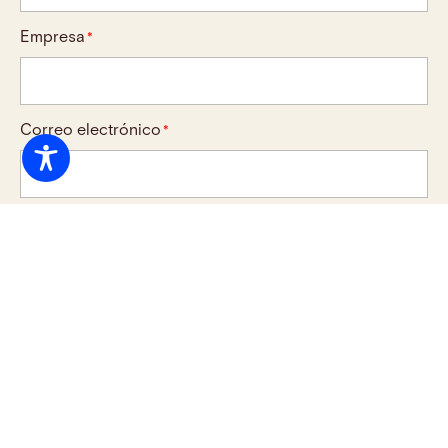
Empresa
*
Correo electrónico
*
Teléfono
*
Área de Derecho/Práctica
*
Mensaje