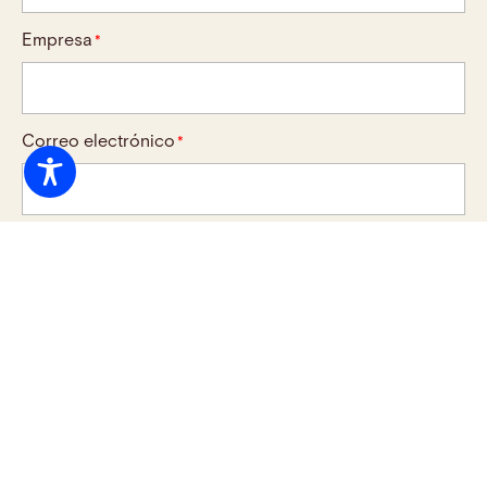
Empresa
*
Correo electrónico
*
Teléfono
*
Área de Derecho/Práctica
*
Mensaje