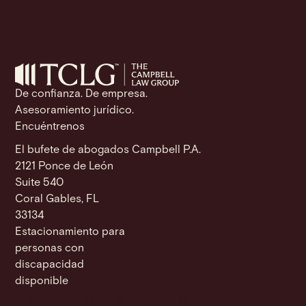
n
b
A
Li
g
e
o
p
n
e
o
p
k
k
De confianza. De empresa.
Asesoramiento jurídico.
Encuéntrenos
El bufete de abogados Campbell P.A.
2121 Ponce de León
Suite 540
Coral Gables, FL
33134
Estacionamiento para
personas con
discapacidad
disponible