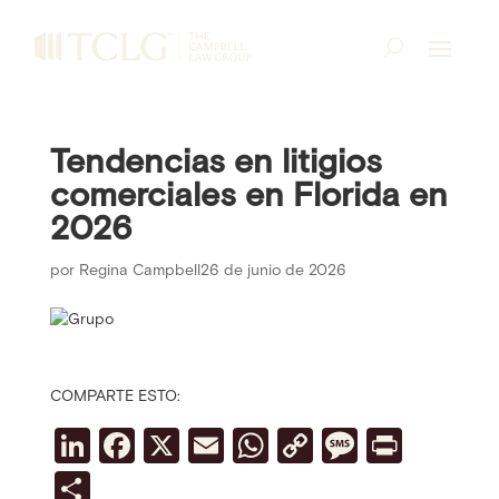
Tendencias en litigios
comerciales en Florida en
2026
por
Regina Campbell
26 de junio de 2026
COMPARTE ESTO:
Li
F
X
E
W
C
M
Pr
n
a
m
h
o
e
in
S