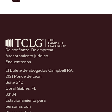
ke
c
ail
at
p
ss
t
h
dI
e
s
y
a
ar
n
b
A
Li
g
e
o
p
n
e
o
p
k
k
De confianza. De empresa.
Asesoramiento jurídico.
Encuéntrenos
El bufete de abogados Campbell P.A.
2121 Ponce de León
Suite 540
Coral Gables, FL
33134
Estacionamiento para
personas con