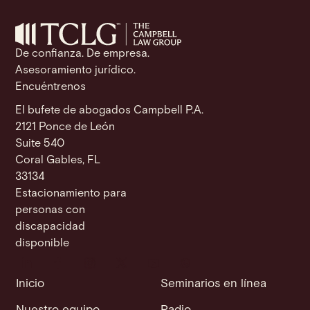
o
p
k
k
De confianza. De empresa.
Asesoramiento jurídico.
Encuéntrenos
El bufete de abogados Campbell P.A.
2121 Ponce de León
Suite 540
Coral Gables, FL
33134
Estacionamiento para
personas con
discapacidad
disponible
Inicio
Seminarios en línea