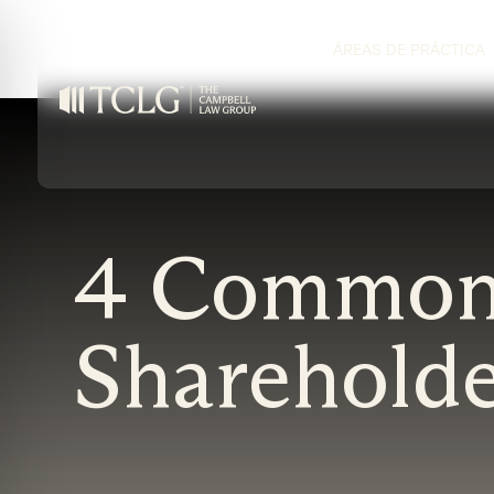
ÁREAS DE PRÁCTICA
4 Common 
Shareholde
on Impaired Mode