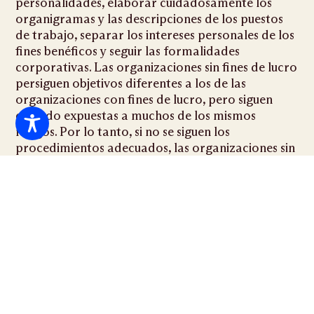
personalidades, elaborar cuidadosamente los
organigramas y las descripciones de los puestos
de trabajo, separar los intereses personales de los
fines benéficos y seguir las formalidades
corporativas. Las organizaciones sin fines de lucro
persiguen objetivos diferentes a los de las
organizaciones con fines de lucro, pero siguen
estando expuestas a muchos de los mismos
riesgos. Por lo tanto, si no se siguen los
procedimientos adecuados, las organizaciones sin
fines de lucro fracasan. ¿Necesita su organización
sin fines de lucro la ayuda de un
Abogado
especializado en litigios comerciales en Miami
?
Por favor, póngase en contacto con el
Campbell
Law Group
ahora.
Anteponer los principios a las
personalidades