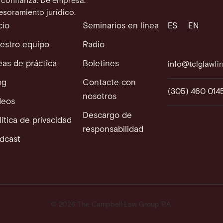
 confianza. De empresa.
esoramiento jurídico.
cio
Seminarios en línea
ES
EN
estro equipo
Radio
eas de práctica
Boletines
info@tclglawfi
og
Contacte con
(305) 460 014
nosotros
deos
Descargo de
lítica de privacidad
responsabilidad
dcast
© 2026 The Campbell Law Group P.A.