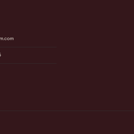
rm.com
5