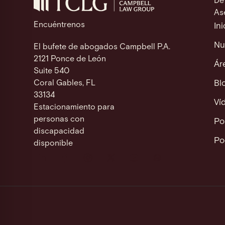
De
re Safe Profile
As
Encuéntrenos
Ini
 Friendly Mode
Nu
El bufete de abogados Campbell P.A.
2121 Ponce de León
Ár
Suite 540
dness Mode
Coral Gables, FL
Bl
33134
Ví
Estacionamiento para
psy Safe Mode
personas con
Po
discapacidad
Po
disponible