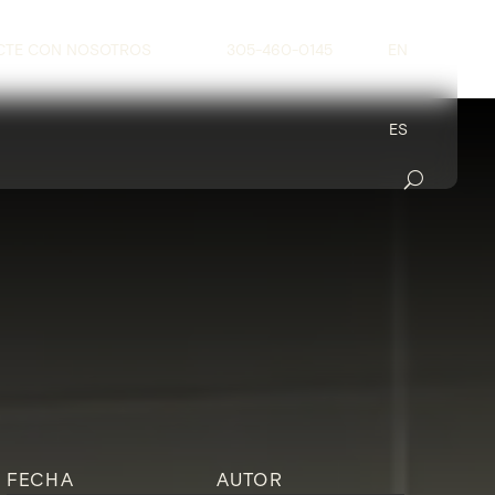
CTE CON NOSOTROS
305-460-0145
EN
ES
FECHA
AUTOR