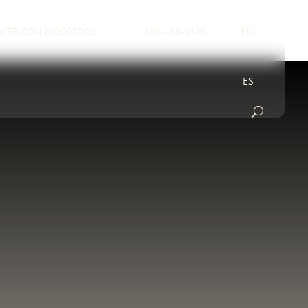
CTE CON NOSOTROS
305-460-0145
EN
ES