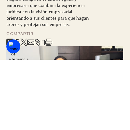
empresaria que combina la experiencia
jurídica con la visión empresarial,
orientando a sus clientes para que hagan
crecer y protejan sus empresas.
COMPARTIR







Detalles sobre la nueva resolución de la FTC
relativa a los acuerdos de no competencia.