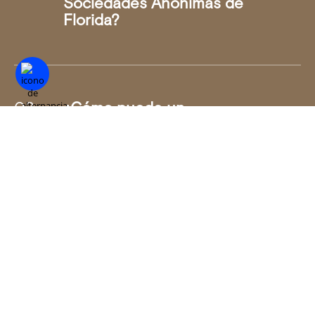
Sociedades Anónimas de
Florida?
¿Cómo puede un
acuerdo de accionistas
proteger los derechos e
intereses de los
accionistas?
¿Puede un acuerdo de
accionistas regular
cuestiones relacionadas
con la transferencia de la