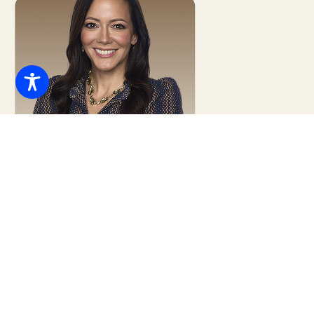
Regina Campbell
Abogada Principal
Nombre
*
Apellido
*