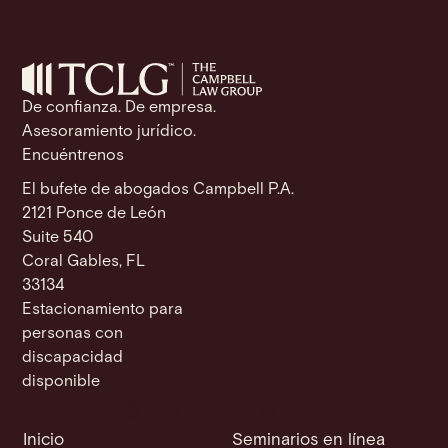
o
p
n
e
o
p
k
k
De confianza. De empresa.
Asesoramiento jurídico.
Encuéntrenos
El bufete de abogados Campbell P.A.
2121 Ponce de León
Suite 540
Coral Gables, FL
33134
Estacionamiento para
personas con
discapacidad
disponible
Inicio
Seminarios en línea