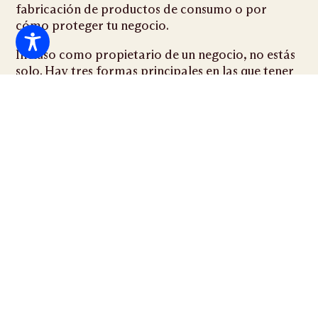
fabricación de productos de consumo o por
cómo proteger tu negocio.
Incluso como propietario de un negocio, no estás
solo. Hay tres formas principales en las que tener
un
Abogado mercantil en Miami
a su lado puede
beneficiarle a usted y a su empresa, y mantener su
negocio seguro.
Incumplimiento de contrato
Como dueño de un negocio, probablemente
firmarás muchos contratos y acuerdos
comerciales con empresas de publicidad, otros
dueños de negocios o socios.
Debido a que hay tantos detalles en un contrato o
documento legal, contar con un abogado
mercantil a su lado puede ayudarle a proteger su